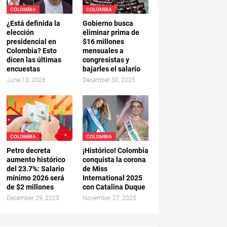
COLOMBIA
COLOMBIA
¿Está definida la
Gobierno busca
elección
eliminar prima de
presidencial en
$16 millones
Colombia? Esto
mensuales a
dicen las últimas
congresistas y
encuestas
bajarles el salario
June 13, 2026
December 30, 2025
COLOMBIA
COLOMBIA
Petro decreta
¡Histórico! Colombia
aumento histórico
conquista la corona
del 23.7%: Salario
de Miss
mínimo 2026 será
International 2025
de $2 millones
con Catalina Duque
December 29, 2025
November 27, 2025