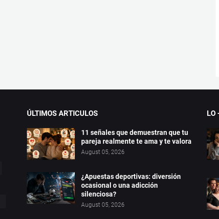
ÚLTIMOS ARTICULOS
LO 
11 señales que demuestran que tu
pareja realmente te ama y te valora
August 05, 2026
¿Apuestas deportivas: diversión
ocasional o una adicción
silenciosa?
August 05, 2026