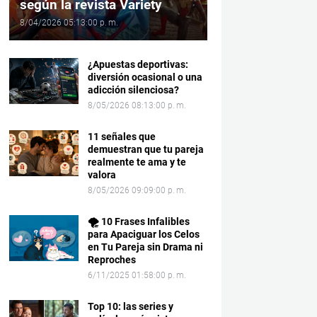
según la revista Variety
8/04/2026 05:13:00 p. m.
¿Apuestas deportivas:
diversión ocasional o una
adicción silenciosa?
8/05/2026 08:13:00 p. m.
11 señales que
demuestran que tu pareja
realmente te ama y te
valora
8/05/2026 09:09:00 p. m.
🌪️ 10 Frases Infalibles
para Apaciguar los Celos
en Tu Pareja sin Drama ni
Reproches
6/11/2025 01:58:00 p. m.
Top 10: las series y