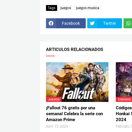
Tags
juegos
juegos musica
Facebook
Twitter
ARTICULOS RELACIONADOS
JUEGOS
CODIGOS
¡Fallout 76 gratis por una
Códigos
semana! Celebra la serie con
Honkai S
Amazon Prime
2024
April 13, 2024
February 