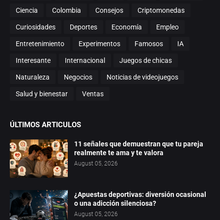
Ciencia
Colombia
Consejos
Criptomonedas
Curiosidades
Deportes
Economía
Empleo
Entretenimiento
Experimentos
Famosos
IA
Interesante
Internacional
Juegos de chicas
Naturaleza
Negocios
Noticias de videojuegos
Salud y bienestar
Ventas
ÚLTIMOS ARTICULOS
11 señales que demuestran que tu pareja
realmente te ama y te valora
August 05, 2026
¿Apuestas deportivas: diversión ocasional
o una adicción silenciosa?
August 05, 2026