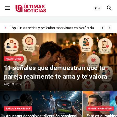
Top 10: las series y películas más vistas en Netflix durante 2026
Este es el ranking de las 11 películas de Spider-Man, según la revista Variety
RELACIONES
11 señales que demuestran que tu
pareja realmente te ama y te valora
August 05, 2026
SALUD Y BIENESTAR
ENTRETENIMIENTO
¿Apuestas deportivas: diversión ocasional
Este es el rankin