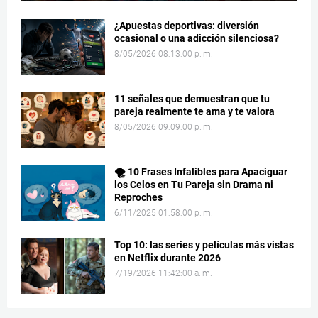
¿Apuestas deportivas: diversión
ocasional o una adicción silenciosa?
8/05/2026 08:13:00 p. m.
11 señales que demuestran que tu
pareja realmente te ama y te valora
8/05/2026 09:09:00 p. m.
🌪️ 10 Frases Infalibles para Apaciguar
los Celos en Tu Pareja sin Drama ni
Reproches
6/11/2025 01:58:00 p. m.
Top 10: las series y películas más vistas
en Netflix durante 2026
7/19/2026 11:42:00 a. m.