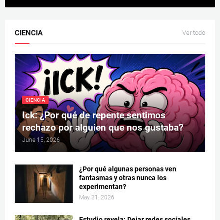
CIENCIA
Ver todo
CIENCIA
Ick: ¿Por qué de repente sentimos
rechazo por alguien que nos gustaba?
June 15, 2026
¿Por qué algunas personas ven
fantasmas y otras nunca los
experimentan?
May 31, 2026
Estudio revela: Dejar redes sociales