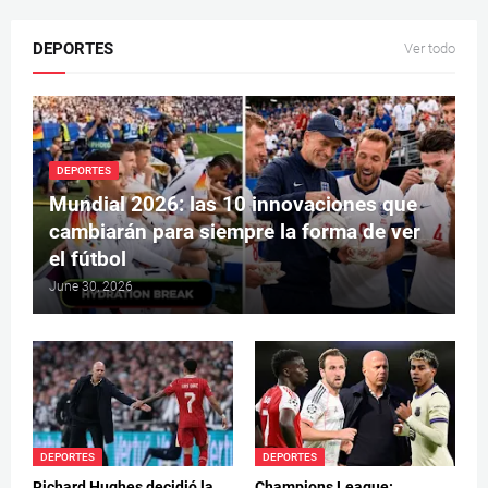
DEPORTES
Ver todo
DEPORTES
Mundial 2026: las 10 innovaciones que
cambiarán para siempre la forma de ver
el fútbol
June 30, 2026
DEPORTES
DEPORTES
Richard Hughes decidió la
Champions League: