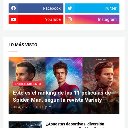
Facebook
Twitter
YouTube
Instagram
LO MÁS VISTO
ENTRETENIMIENTO
Este es el ranking de las 11 películas de
Spider-Man, según la revista Variety
8/04/2026 05:13:00 p. m.
¿Apuestas deportivas: diversión