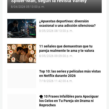
Spider-Man, según la revista Variety
8/04/2026 05:13:00 p. m.
¿Apuestas deportivas: diversión
ocasional o una adicción silenciosa?
8/05/2026 08:13:00 p. m.
11 señales que demuestran que tu
pareja realmente te ama y te valora
8/05/2026 09:09:00 p. m.
Top 10: las series y películas más vistas
en Netflix durante 2026
7/19/2026 11:42:00 a. m.
🌪️ 10 Frases Infalibles para Apaciguar
los Celos en Tu Pareja sin Drama ni
Reproches