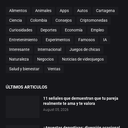
Alimentos
Animales
Apps
Autos
Cartagena
Ciencia
Colombia
Consejos
Criptomonedas
Curiosidades
Deportes
Economía
Empleo
Entretenimiento
Experimentos
Famosos
IA
Interesante
Internacional
Juegos de chicas
Naturaleza
Negocios
Noticias de videojuegos
Salud y bienestar
Ventas
ÚLTIMOS ARTICULOS
11 señales que demuestran que tu pareja
realmente te ama y te valora
August 05, 2026
¿Apuestas deportivas: diversión ocasional