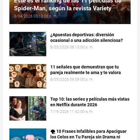
Este es el ranking de las 11 películas de
Spider-Man, según la revista Variety
8/04/2026 05:13:00 p. m.
¿Apuestas deportivas: diversión
ocasional o una adicción silenciosa?
8/05/2026 08:13:00 p. m.
11 señales que demuestran que tu
pareja realmente te ama y te valora
8/05/2026 09:09:00 p. m.
Top 10: las series y películas más vistas
en Netflix durante 2026
7/19/2026 11:42:00 a. m.
🌪️ 10 Frases Infalibles para Apaciguar
los Celos en Tu Pareja sin Drama ni