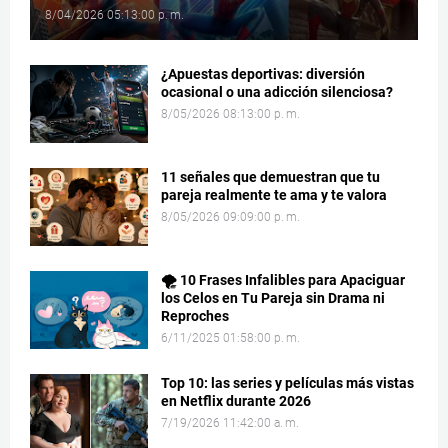
8/04/2026 05:13:00 p. m.
¿Apuestas deportivas: diversión
ocasional o una adicción silenciosa?
8/05/2026 08:13:00 p. m.
11 señales que demuestran que tu
pareja realmente te ama y te valora
8/05/2026 09:09:00 p. m.
🌪️ 10 Frases Infalibles para Apaciguar
los Celos en Tu Pareja sin Drama ni
Reproches
6/11/2025 01:58:00 p. m.
Top 10: las series y películas más vistas
en Netflix durante 2026
7/19/2026 11:42:00 a. m.