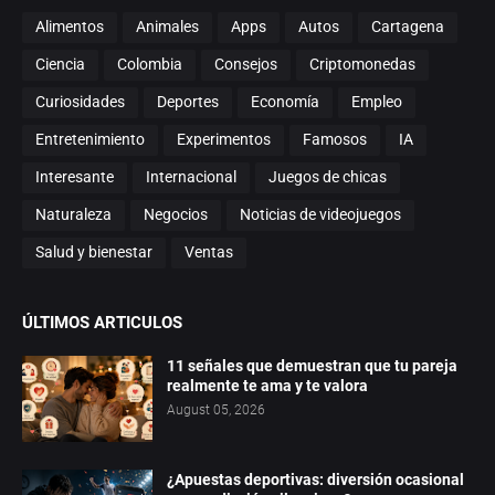
Alimentos
Animales
Apps
Autos
Cartagena
Ciencia
Colombia
Consejos
Criptomonedas
Curiosidades
Deportes
Economía
Empleo
Entretenimiento
Experimentos
Famosos
IA
Interesante
Internacional
Juegos de chicas
Naturaleza
Negocios
Noticias de videojuegos
Salud y bienestar
Ventas
ÚLTIMOS ARTICULOS
11 señales que demuestran que tu pareja
realmente te ama y te valora
August 05, 2026
¿Apuestas deportivas: diversión ocasional