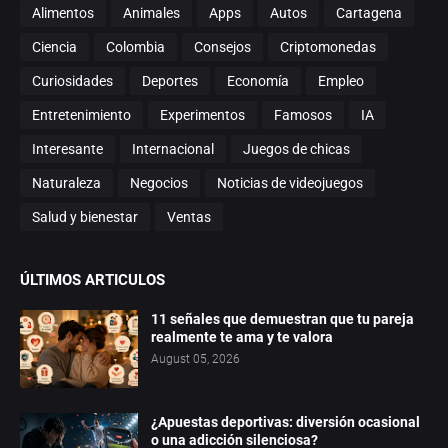
Alimentos
Animales
Apps
Autos
Cartagena
Ciencia
Colombia
Consejos
Criptomonedas
Curiosidades
Deportes
Economía
Empleo
Entretenimiento
Experimentos
Famosos
IA
Interesante
Internacional
Juegos de chicas
Naturaleza
Negocios
Noticias de videojuegos
Salud y bienestar
Ventas
ÚLTIMOS ARTICULOS
11 señales que demuestran que tu pareja
realmente te ama y te valora
August 05, 2026
¿Apuestas deportivas: diversión ocasional
o una adicción silenciosa?