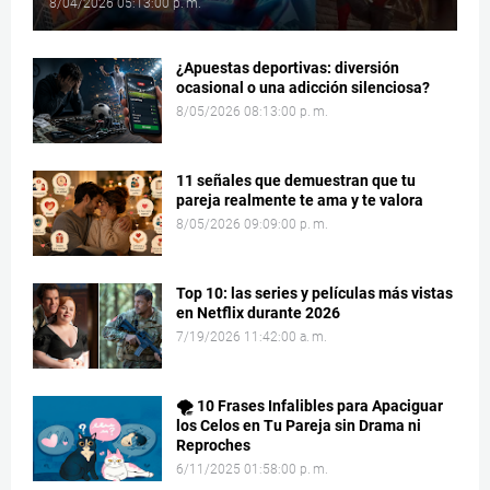
8/04/2026 05:13:00 p. m.
¿Apuestas deportivas: diversión
ocasional o una adicción silenciosa?
8/05/2026 08:13:00 p. m.
11 señales que demuestran que tu
pareja realmente te ama y te valora
8/05/2026 09:09:00 p. m.
Top 10: las series y películas más vistas
en Netflix durante 2026
7/19/2026 11:42:00 a. m.
🌪️ 10 Frases Infalibles para Apaciguar
los Celos en Tu Pareja sin Drama ni
Reproches
6/11/2025 01:58:00 p. m.