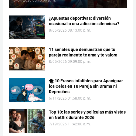
8/04/2026 05:13:00 p. m.
¿Apuestas deportivas: diversión
ocasional o una adicción silenciosa?
8/05/2026 08:13:00 p. m.
11 señales que demuestran que tu
pareja realmente te ama y te valora
8/05/2026 09:09:00 p. m.
🌪️ 10 Frases Infalibles para Apaciguar
los Celos en Tu Pareja sin Drama ni
Reproches
6/11/2025 01:58:00 p. m.
Top 10: las series y películas más vistas
en Netflix durante 2026
7/19/2026 11:42:00 a. m.