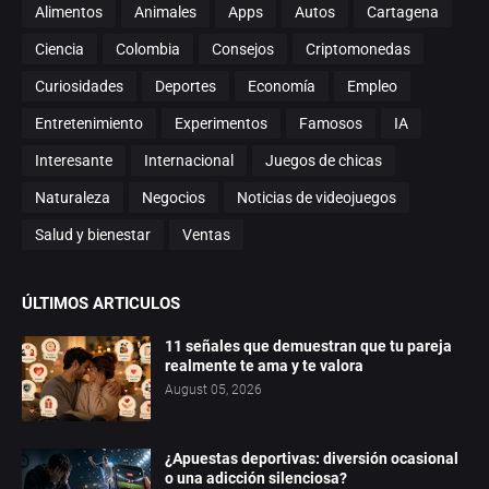
Alimentos
Animales
Apps
Autos
Cartagena
Ciencia
Colombia
Consejos
Criptomonedas
Curiosidades
Deportes
Economía
Empleo
Entretenimiento
Experimentos
Famosos
IA
Interesante
Internacional
Juegos de chicas
Naturaleza
Negocios
Noticias de videojuegos
Salud y bienestar
Ventas
ÚLTIMOS ARTICULOS
11 señales que demuestran que tu pareja
realmente te ama y te valora
August 05, 2026
¿Apuestas deportivas: diversión ocasional
o una adicción silenciosa?