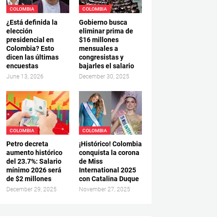
COLOMBIA
COLOMBIA
¿Está definida la
Gobierno busca
elección
eliminar prima de
presidencial en
$16 millones
Colombia? Esto
mensuales a
dicen las últimas
congresistas y
encuestas
bajarles el salario
June 13, 2026
December 30, 2025
COLOMBIA
COLOMBIA
Petro decreta
¡Histórico! Colombia
aumento histórico
conquista la corona
del 23.7%: Salario
de Miss
mínimo 2026 será
International 2025
de $2 millones
con Catalina Duque
December 29, 2025
November 27, 2025