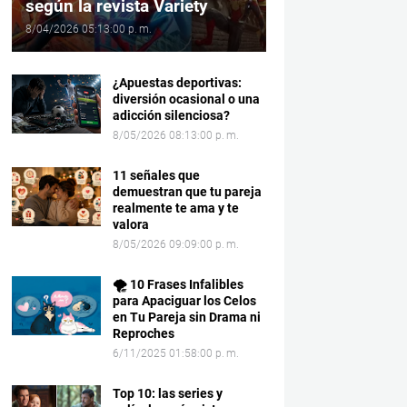
según la revista Variety
8/04/2026 05:13:00 p. m.
¿Apuestas deportivas:
diversión ocasional o una
adicción silenciosa?
8/05/2026 08:13:00 p. m.
11 señales que
demuestran que tu pareja
realmente te ama y te
valora
8/05/2026 09:09:00 p. m.
🌪️ 10 Frases Infalibles
para Apaciguar los Celos
en Tu Pareja sin Drama ni
Reproches
6/11/2025 01:58:00 p. m.
Top 10: las series y