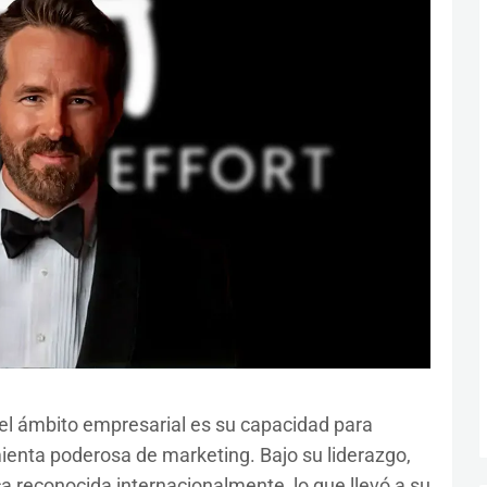
el ámbito empresarial es su capacidad para
nta poderosa de marketing. Bajo su liderazgo,
ca reconocida internacionalmente, lo que llevó a su