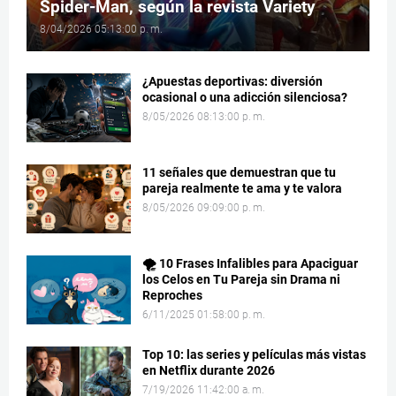
Spider-Man, según la revista Variety
8/04/2026 05:13:00 p. m.
¿Apuestas deportivas: diversión
ocasional o una adicción silenciosa?
8/05/2026 08:13:00 p. m.
11 señales que demuestran que tu
pareja realmente te ama y te valora
8/05/2026 09:09:00 p. m.
🌪️ 10 Frases Infalibles para Apaciguar
los Celos en Tu Pareja sin Drama ni
Reproches
6/11/2025 01:58:00 p. m.
Top 10: las series y películas más vistas
en Netflix durante 2026
7/19/2026 11:42:00 a. m.