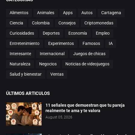
Alimentos
Animales
Apps
Autos
Cartagena
Ciencia
Colombia
Consejos
Criptomonedas
Curiosidades
Deportes
Economía
Empleo
Entretenimiento
Experimentos
Famosos
IA
Interesante
Internacional
Juegos de chicas
Naturaleza
Negocios
Noticias de videojuegos
Salud y bienestar
Ventas
ÚLTIMOS ARTICULOS
11 señales que demuestran que tu pareja
realmente te ama y te valora
August 05, 2026