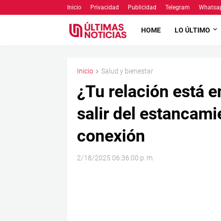
Inicio
Privacidad
Publicidad
Telegram
Whatsa
HOME
LO ÚLTIMO
Inicio
Salud y bienestar
¿Tu relación está 
salir del estancami
conexión
2/18/2025 06:36:00 p. m.