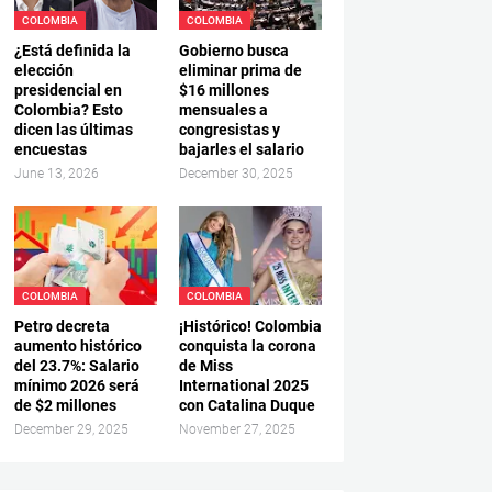
COLOMBIA
COLOMBIA
¿Está definida la
Gobierno busca
elección
eliminar prima de
presidencial en
$16 millones
Colombia? Esto
mensuales a
dicen las últimas
congresistas y
encuestas
bajarles el salario
June 13, 2026
December 30, 2025
COLOMBIA
COLOMBIA
Petro decreta
¡Histórico! Colombia
aumento histórico
conquista la corona
del 23.7%: Salario
de Miss
mínimo 2026 será
International 2025
de $2 millones
con Catalina Duque
December 29, 2025
November 27, 2025