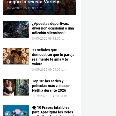
según la revista Variety
8/04/2026 05:13:00 p. m.
¿Apuestas deportivas:
diversión ocasional o una
adicción silenciosa?
8/05/2026 08:13:00 p. m.
11 señales que
demuestran que tu pareja
realmente te ama y te
valora
8/05/2026 09:09:00 p. m.
Top 10: las series y
películas más vistas en
Netflix durante 2026
7/19/2026 11:42:00 a. m.
🌪️ 10 Frases Infalibles
para Apaciguar los Celos