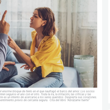
l enorme bloque de hielo en el que naufragó el barco del amor. Los socios
seguros el uno con el otro. Toda la ira, la irritación, las críticas y las
te es un intento de acercarse a los seres queridos. Despierta sus corazones.
sentimiento previo de cercanía segura. Cita del libro "Abrázame fuerte"