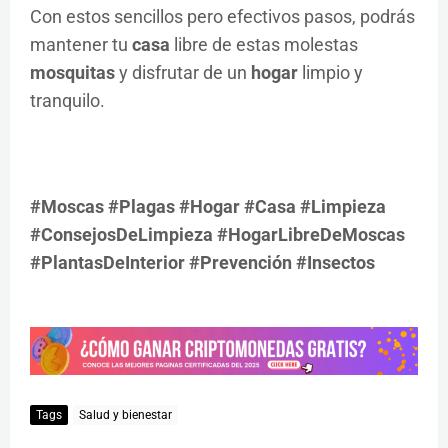
Con estos sencillos pero efectivos pasos, podrás
mantener tu
casa
libre de estas molestas
mosquitas
y disfrutar de un
hogar
limpio y
tranquilo.
#Moscas #Plagas #Hogar #Casa #Limpieza
#ConsejosDeLimpieza #HogarLibreDeMoscas
#PlantasDeInterior #Prevención #Insectos
Tags
Salud y bienestar