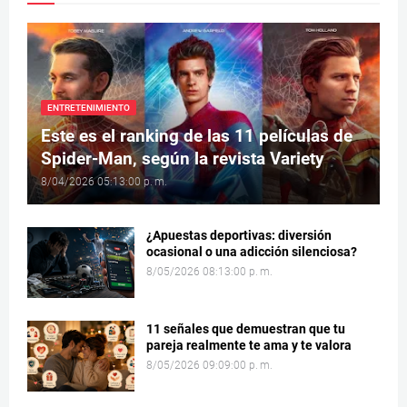
ENTRETENIMIENTO
Este es el ranking de las 11 películas de
Spider-Man, según la revista Variety
8/04/2026 05:13:00 p. m.
¿Apuestas deportivas: diversión
ocasional o una adicción silenciosa?
8/05/2026 08:13:00 p. m.
11 señales que demuestran que tu
pareja realmente te ama y te valora
8/05/2026 09:09:00 p. m.