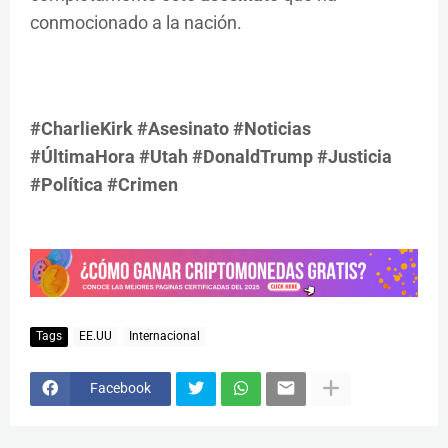
conmocionado a la nación.
#CharlieKirk #Asesinato #Noticias
#ÚltimaHora #Utah #DonaldTrump #Justicia
#Política #Crimen
Tags
EE.UU
Internacional
Facebook