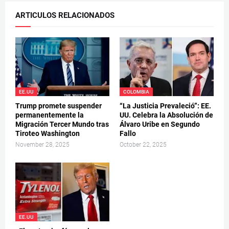
ARTICULOS RELACIONADOS
EE.UU
COLOMBIA
Trump promete suspender
“La Justicia Prevaleció”: EE.
permanentemente la
UU. Celebra la Absolución de
Migración Tercer Mundo tras
Álvaro Uribe en Segundo
Tiroteo Washington
Fallo
November 28, 2025
October 22, 2025
EE.UU