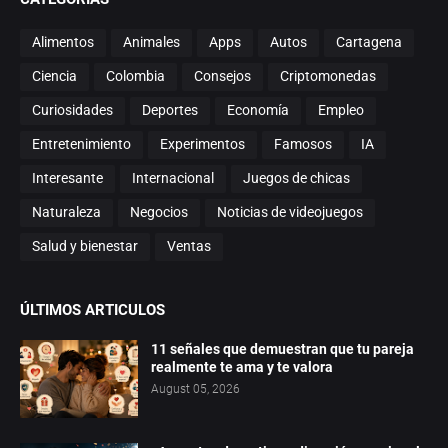
Alimentos
Animales
Apps
Autos
Cartagena
Ciencia
Colombia
Consejos
Criptomonedas
Curiosidades
Deportes
Economía
Empleo
Entretenimiento
Experimentos
Famosos
IA
Interesante
Internacional
Juegos de chicas
Naturaleza
Negocios
Noticias de videojuegos
Salud y bienestar
Ventas
ÚLTIMOS ARTICULOS
11 señales que demuestran que tu pareja
realmente te ama y te valora
August 05, 2026