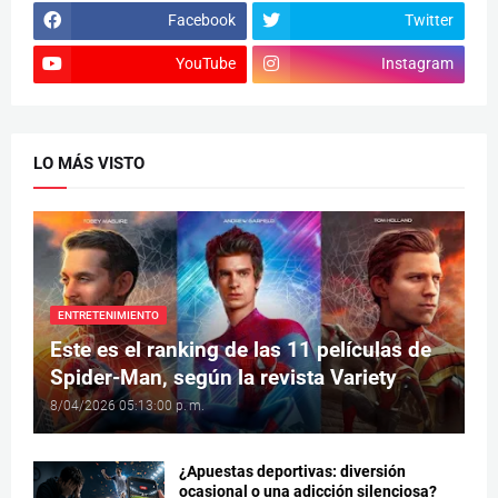
Facebook
Twitter
YouTube
Instagram
LO MÁS VISTO
ENTRETENIMIENTO
Este es el ranking de las 11 películas de
Spider-Man, según la revista Variety
8/04/2026 05:13:00 p. m.
¿Apuestas deportivas: diversión
ocasional o una adicción silenciosa?