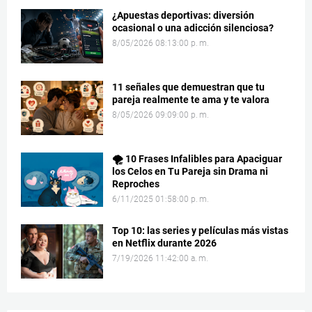
¿Apuestas deportivas: diversión
ocasional o una adicción silenciosa?
8/05/2026 08:13:00 p. m.
11 señales que demuestran que tu
pareja realmente te ama y te valora
8/05/2026 09:09:00 p. m.
🌪️ 10 Frases Infalibles para Apaciguar
los Celos en Tu Pareja sin Drama ni
Reproches
6/11/2025 01:58:00 p. m.
Top 10: las series y películas más vistas
en Netflix durante 2026
7/19/2026 11:42:00 a. m.