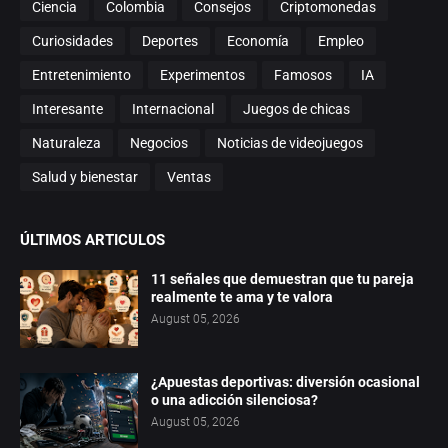
Ciencia
Colombia
Consejos
Criptomonedas
Curiosidades
Deportes
Economía
Empleo
Entretenimiento
Experimentos
Famosos
IA
Interesante
Internacional
Juegos de chicas
Naturaleza
Negocios
Noticias de videojuegos
Salud y bienestar
Ventas
ÚLTIMOS ARTICULOS
11 señales que demuestran que tu pareja
realmente te ama y te valora
August 05, 2026
¿Apuestas deportivas: diversión ocasional
o una adicción silenciosa?
August 05, 2026