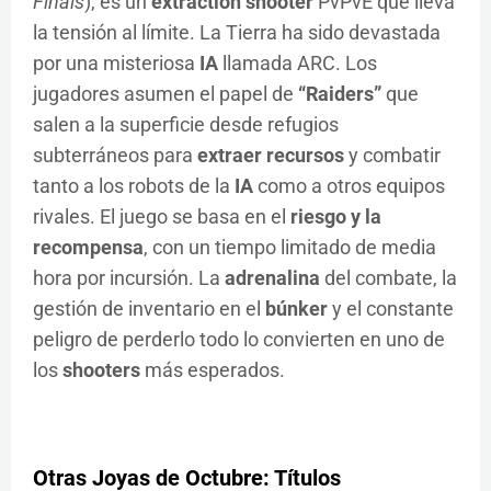
Finals
), es un
extraction shooter
PvPvE que lleva
la tensión al límite. La Tierra ha sido devastada
por una misteriosa
IA
llamada ARC. Los
jugadores asumen el papel de
“Raiders”
que
salen a la superficie desde refugios
subterráneos para
extraer recursos
y combatir
tanto a los robots de la
IA
como a otros equipos
rivales. El juego se basa en el
riesgo y la
recompensa
, con un tiempo limitado de media
hora por incursión. La
adrenalina
del combate, la
gestión de inventario en el
búnker
y el constante
peligro de perderlo todo lo convierten en uno de
los
shooters
más esperados.
Otras Joyas de Octubre: Títulos