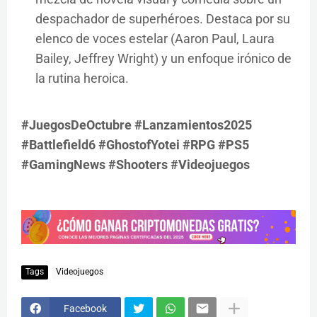
despachador de superhéroes. Destaca por su
elenco de voces estelar (Aaron Paul, Laura
Bailey, Jeffrey Wright) y un enfoque irónico de
la rutina heroica.
#JuegosDeOctubre #Lanzamientos2025
#Battlefield6 #GhostofYotei #RPG #PS5
#GamingNews #Shooters #Videojuegos
Tags
Videojuegos
Facebook