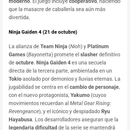
moderno
. El juego incluye
cooperativo
, haciendo
que la masacre de caballería sea aún más
divertida.
Ninja Gaiden 4 (21 de octubre)
La alianza de
Team Ninja
(
Nioh
) y
Platinum
Games
(
Bayonetta
) promete el
slasher
definitivo
de
octubre
.
Ninja Gaiden 4
es una secuela
directa de la tercera parte, ambientada en un
Tokio
asolado por demonios y lluvias eternas. La
jugabilidad se centra en el
cambio de personaje
,
con el nuevo protagonista,
Yakumo
(cuyos
movimientos recuerdan al
Metal Gear Rising:
Revengeance
), y el icónico y despiadado
Ryu
Hayabusa
. Los desarrolladores aseguran que la
legendaria dificultad
de la serie se mantendrá