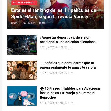
ENTRETENIMIENTO
Este es el ranking de las 11 películas de
Spider-Man, según la revista Variety
8/04/2026 05:13:00 p. m.
¿Apuestas deportivas: diversión
ocasional o una adicción silenciosa?
8/05/2026 08:13:00 p. m.
11 señales que demuestran que tu
pareja realmente te ama y te valora
8/05/2026 09:09:00 p. m.
🌪️ 10 Frases Infalibles para Apaciguar
los Celos en Tu Pareja sin Drama ni
Reproches
6/11/2025 01:58:00 p. m.