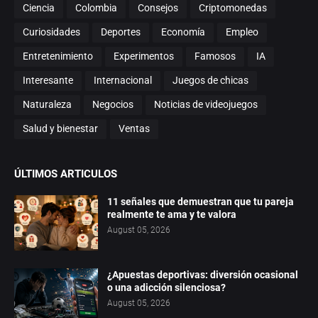
Ciencia
Colombia
Consejos
Criptomonedas
Curiosidades
Deportes
Economía
Empleo
Entretenimiento
Experimentos
Famosos
IA
Interesante
Internacional
Juegos de chicas
Naturaleza
Negocios
Noticias de videojuegos
Salud y bienestar
Ventas
ÚLTIMOS ARTICULOS
11 señales que demuestran que tu pareja
realmente te ama y te valora
August 05, 2026
¿Apuestas deportivas: diversión ocasional
o una adicción silenciosa?
August 05, 2026