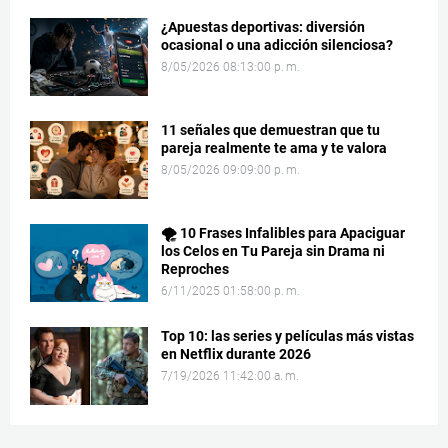
¿Apuestas deportivas: diversión
ocasional o una adicción silenciosa?
8/05/2026 08:13:00 p. m.
11 señales que demuestran que tu
pareja realmente te ama y te valora
8/05/2026 09:09:00 p. m.
🌪️ 10 Frases Infalibles para Apaciguar
los Celos en Tu Pareja sin Drama ni
Reproches
6/11/2025 01:58:00 p. m.
Top 10: las series y películas más vistas
en Netflix durante 2026
7/19/2026 11:42:00 a. m.