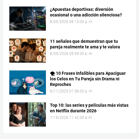
¿Apuestas deportivas: diversión
ocasional o una adicción silenciosa?
8/05/2026 08:13:00 p. m.
11 señales que demuestran que tu
pareja realmente te ama y te valora
8/05/2026 09:09:00 p. m.
🌪️ 10 Frases Infalibles para Apaciguar
los Celos en Tu Pareja sin Drama ni
Reproches
6/11/2025 01:58:00 p. m.
Top 10: las series y películas más vistas
en Netflix durante 2026
7/19/2026 11:42:00 a. m.