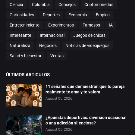
Ciencia
Colombia
Consejos
Criptomonedas
Curiosidades
Deportes
Economía
Empleo
Entretenimiento
Experimentos
Famosos
IA
Interesante
Internacional
Juegos de chicas
Naturaleza
Negocios
Noticias de videojuegos
Salud y bienestar
Ventas
ÚLTIMOS ARTICULOS
11 señales que demuestran que tu pareja
realmente te ama y te valora
August 05, 2026
¿Apuestas deportivas: diversión ocasional
o una adicción silenciosa?
August 05, 2026