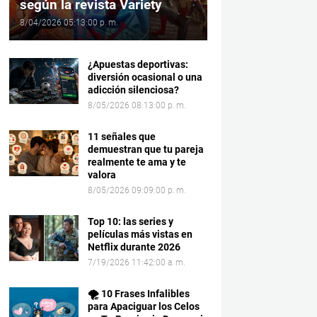
según la revista Variety
8/04/2026 05:13:00 p. m.
¿Apuestas deportivas:
diversión ocasional o una
adicción silenciosa?
8/05/2026 08:13:00 p. m.
11 señales que
demuestran que tu pareja
realmente te ama y te
valora
8/05/2026 09:09:00 p. m.
Top 10: las series y
películas más vistas en
Netflix durante 2026
7/19/2026 11:42:00 a. m.
🌪️ 10 Frases Infalibles
para Apaciguar los Celos