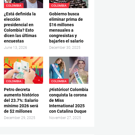
COLOMBIA
COLOMBIA
¿Está definida la
Gobierno busca
elección
eliminar prima de
presidencial en
$16 millones
Colombia? Esto
mensuales a
dicen las últimas
congresistas y
encuestas
bajarles el salario
June 13, 2026
December 30, 2025
COLOMBIA
COLOMBIA
Petro decreta
¡Histórico! Colombia
aumento histórico
conquista la corona
del 23.7%: Salario
de Miss
mínimo 2026 será
International 2025
de $2 millones
con Catalina Duque
December 29, 2025
November 27, 2025