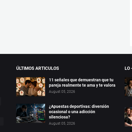
ÚLTIMOS ARTICULOS
LO 
11 señales que demuestran que tu
pareja realmente te ama y te valora
August 05, 2026
¿Apuestas deportivas: diversión
ocasional o una adicción
silenciosa?
August 05, 2026