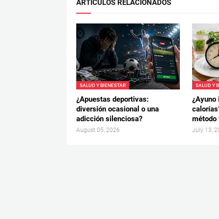
ARTICULOS RELACIONADOS
SALUD Y BIENESTAR
SALUD Y 
¿Apuestas deportivas:
¿Ayuno 
diversión ocasional o una
calorías
adicción silenciosa?
método f
August 05, 2026
July 13, 