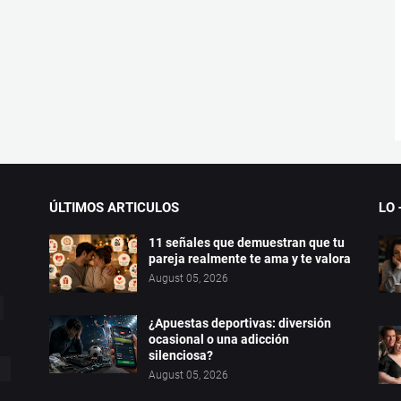
ÚLTIMOS ARTICULOS
LO 
11 señales que demuestran que tu
pareja realmente te ama y te valora
August 05, 2026
¿Apuestas deportivas: diversión
ocasional o una adicción
silenciosa?
August 05, 2026