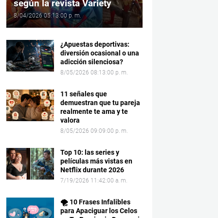
según la revista Variety
8/04/2026 05:13:00 p. m.
¿Apuestas deportivas:
diversión ocasional o una
adicción silenciosa?
8/05/2026 08:13:00 p. m.
11 señales que
demuestran que tu pareja
realmente te ama y te
valora
8/05/2026 09:09:00 p. m.
Top 10: las series y
películas más vistas en
Netflix durante 2026
7/19/2026 11:42:00 a. m.
🌪️ 10 Frases Infalibles
para Apaciguar los Celos