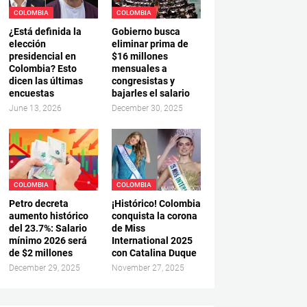
COLOMBIA
COLOMBIA
¿Está definida la
Gobierno busca
elección
eliminar prima de
presidencial en
$16 millones
Colombia? Esto
mensuales a
dicen las últimas
congresistas y
encuestas
bajarles el salario
June 13, 2026
December 30, 2025
COLOMBIA
COLOMBIA
Petro decreta
¡Histórico! Colombia
aumento histórico
conquista la corona
del 23.7%: Salario
de Miss
mínimo 2026 será
International 2025
de $2 millones
con Catalina Duque
December 29, 2025
November 27, 2025