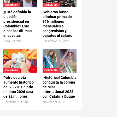
COLOMBIA
COLOMBIA
¿Está definida la
Gobierno busca
elección
eliminar prima de
presidencial en
$16 millones
Colombia? Esto
mensuales a
dicen las últimas
congresistas y
encuestas
bajarles el salario
June 13, 2026
December 30, 2025
COLOMBIA
COLOMBIA
Petro decreta
¡Histórico! Colombia
aumento histórico
conquista la corona
del 23.7%: Salario
de Miss
mínimo 2026 será
International 2025
de $2 millones
con Catalina Duque
December 29, 2025
November 27, 2025