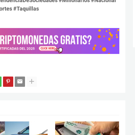
endenciaDeSociedades #Millonarios #Nacional
rtes #Taquillas