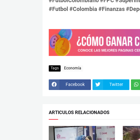
#FútbolColombiano #FPC #Superint
#Futbol #Colombia #Finanzas #Depo
Tags
Economía
Facebook
Twitter
ARTICULOS RELACIONADOS