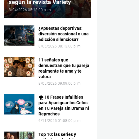
según la revista Variety
8/04/2026 05:13:00 p. m.
¿Apuestas deportivas:
diversión ocasional o una
adicción silenciosa?
8/05/2026 08:13:00 p. m.
11 señales que
demuestran que tu pareja
realmente te ama y te
valora
8/05/2026 09:09:00 p. m.
🌪️ 10 Frases Infalibles
para Apaciguar los Celos
en Tu Pareja sin Drama ni
Reproches
6/11/2025 01:58:00 p. m.
Top 10: las series y