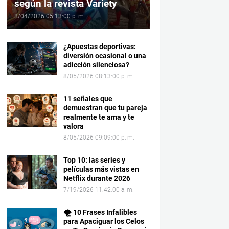
según la revista Variety
8/04/2026 05:13:00 p. m.
¿Apuestas deportivas:
diversión ocasional o una
adicción silenciosa?
8/05/2026 08:13:00 p. m.
11 señales que
demuestran que tu pareja
realmente te ama y te
valora
8/05/2026 09:09:00 p. m.
Top 10: las series y
películas más vistas en
Netflix durante 2026
7/19/2026 11:42:00 a. m.
🌪️ 10 Frases Infalibles
para Apaciguar los Celos