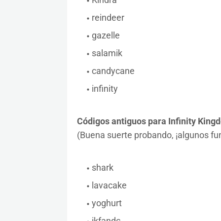
reindeer
gazelle
salamik
candycane
infinity
Códigos antiguos para Infinity King
(Buena suerte probando, ¡algunos fu
shark
lavacake
yoghurt
ikfandc