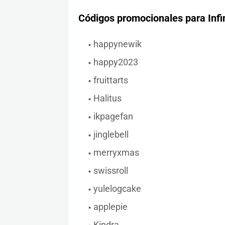
Códigos promocionales para Infi
happynewik
happy2023
fruittarts
Halitus
ikpagefan
jinglebell
merryxmas
swissroll
yulelogcake
applepie
Kindra