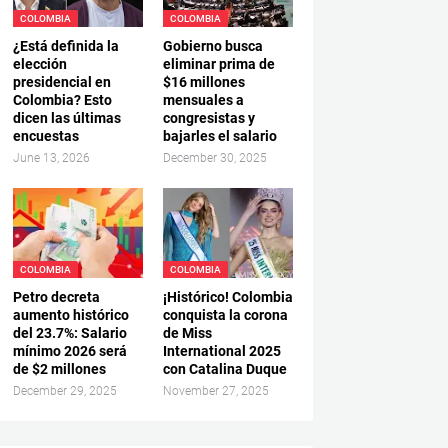
COLOMBIA
COLOMBIA
¿Está definida la
Gobierno busca
elección
eliminar prima de
presidencial en
$16 millones
Colombia? Esto
mensuales a
dicen las últimas
congresistas y
encuestas
bajarles el salario
June 13, 2026
December 30, 2025
COLOMBIA
COLOMBIA
Petro decreta
¡Histórico! Colombia
aumento histórico
conquista la corona
del 23.7%: Salario
de Miss
mínimo 2026 será
International 2025
de $2 millones
con Catalina Duque
December 29, 2025
November 27, 2025