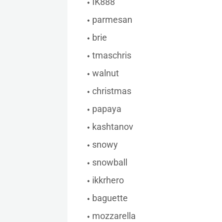
IK888
parmesan
brie
tmaschris
walnut
christmas
papaya
kashtanov
snowy
snowball
ikkrhero
baguette
mozzarella