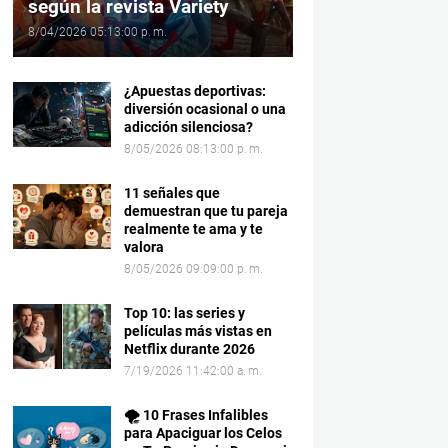
según la revista Variety
8/04/2026 05:13:00 p. m.
¿Apuestas deportivas:
diversión ocasional o una
adicción silenciosa?
8/05/2026 08:13:00 p. m.
11 señales que
demuestran que tu pareja
realmente te ama y te
valora
8/05/2026 09:09:00 p. m.
Top 10: las series y
películas más vistas en
Netflix durante 2026
7/19/2026 11:42:00 a. m.
🌪️ 10 Frases Infalibles
para Apaciguar los Celos