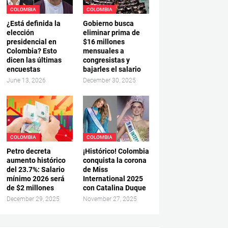
COLOMBIA
COLOMBIA
¿Está definida la
Gobierno busca
elección
eliminar prima de
presidencial en
$16 millones
Colombia? Esto
mensuales a
dicen las últimas
congresistas y
encuestas
bajarles el salario
June 13, 2026
December 30, 2025
COLOMBIA
COLOMBIA
Petro decreta
¡Histórico! Colombia
aumento histórico
conquista la corona
del 23.7%: Salario
de Miss
mínimo 2026 será
International 2025
de $2 millones
con Catalina Duque
December 29, 2025
November 27, 2025