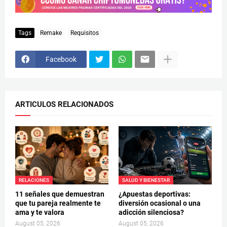
Tags
Remake
Requisitos
Facebook
ARTICULOS RELACIONADOS
RELACIONES
SALUD Y BIENESTAR
11 señales que demuestran
¿Apuestas deportivas:
que tu pareja realmente te
diversión ocasional o una
ama y te valora
adicción silenciosa?
August 05, 2026
August 05, 2026