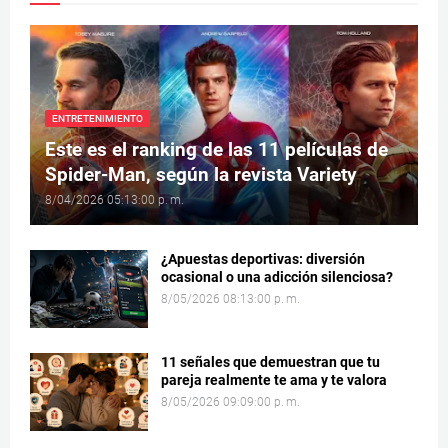
ENTRETENIMIENTO
Este es el ranking de las 11 películas de
Spider-Man, según la revista Variety
8/04/2026 05:13:00 p. m.
¿Apuestas deportivas: diversión
ocasional o una adicción silenciosa?
8/05/2026 08:13:00 p. m.
11 señales que demuestran que tu
pareja realmente te ama y te valora
8/05/2026 09:09:00 p. m.