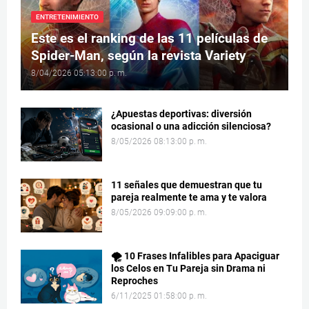
ENTRETENIMIENTO
Este es el ranking de las 11 películas de
Spider-Man, según la revista Variety
8/04/2026 05:13:00 p. m.
¿Apuestas deportivas: diversión
ocasional o una adicción silenciosa?
8/05/2026 08:13:00 p. m.
11 señales que demuestran que tu
pareja realmente te ama y te valora
8/05/2026 09:09:00 p. m.
🌪️ 10 Frases Infalibles para Apaciguar
los Celos en Tu Pareja sin Drama ni
Reproches
6/11/2025 01:58:00 p. m.