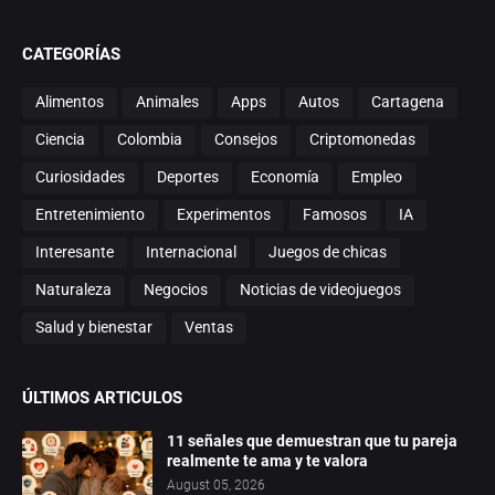
CATEGORÍAS
Alimentos
Animales
Apps
Autos
Cartagena
Ciencia
Colombia
Consejos
Criptomonedas
Curiosidades
Deportes
Economía
Empleo
Entretenimiento
Experimentos
Famosos
IA
Interesante
Internacional
Juegos de chicas
Naturaleza
Negocios
Noticias de videojuegos
Salud y bienestar
Ventas
ÚLTIMOS ARTICULOS
11 señales que demuestran que tu pareja
realmente te ama y te valora
August 05, 2026