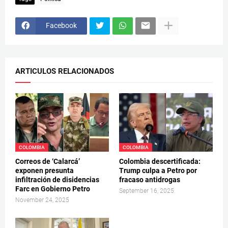
Facebook
ARTICULOS RELACIONADOS
COLOMBIA
COLOMBIA
Correos de ‘Calarcá’
Colombia descertificada:
exponen presunta
Trump culpa a Petro por
infiltración de disidencias
fracaso antidrogas
Farc en Gobierno Petro
September 16, 2025
November 24, 2025