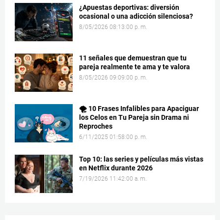
¿Apuestas deportivas: diversión
ocasional o una adicción silenciosa?
8/05/2026 08:13:00 p. m.
11 señales que demuestran que tu
pareja realmente te ama y te valora
8/05/2026 09:09:00 p. m.
🌪️ 10 Frases Infalibles para Apaciguar
los Celos en Tu Pareja sin Drama ni
Reproches
6/11/2025 01:58:00 p. m.
Top 10: las series y películas más vistas
en Netflix durante 2026
7/19/2026 11:42:00 a. m.