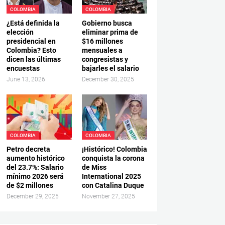
COLOMBIA
COLOMBIA
¿Está definida la
Gobierno busca
elección
eliminar prima de
presidencial en
$16 millones
Colombia? Esto
mensuales a
dicen las últimas
congresistas y
encuestas
bajarles el salario
June 13, 2026
December 30, 2025
COLOMBIA
COLOMBIA
Petro decreta
¡Histórico! Colombia
aumento histórico
conquista la corona
del 23.7%: Salario
de Miss
mínimo 2026 será
International 2025
de $2 millones
con Catalina Duque
December 29, 2025
November 27, 2025