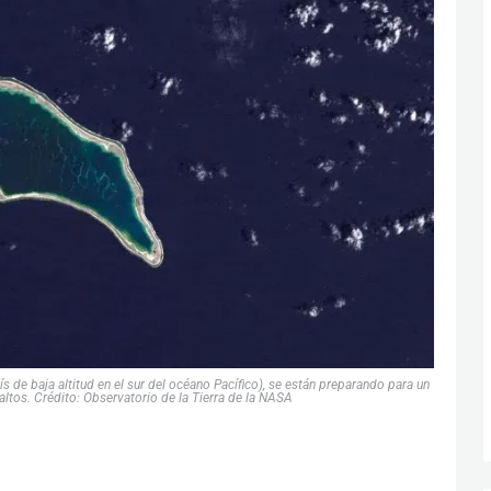
ís de baja altitud en el sur del océano Pacífico), se están preparando para un
altos. Crédito: Observatorio de la Tierra de la NASA