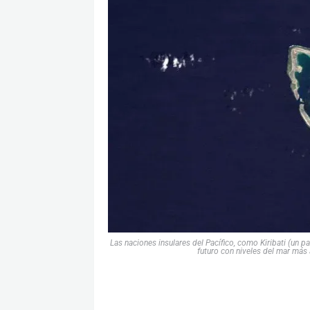
Las naciones insulares del Pacífico, como Kiribati (un pa
futuro con niveles del mar más 