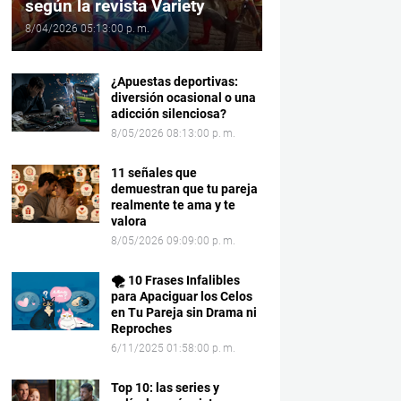
según la revista Variety
8/04/2026 05:13:00 p. m.
¿Apuestas deportivas:
diversión ocasional o una
adicción silenciosa?
8/05/2026 08:13:00 p. m.
11 señales que
demuestran que tu pareja
realmente te ama y te
valora
8/05/2026 09:09:00 p. m.
🌪️ 10 Frases Infalibles
para Apaciguar los Celos
en Tu Pareja sin Drama ni
Reproches
6/11/2025 01:58:00 p. m.
Top 10: las series y