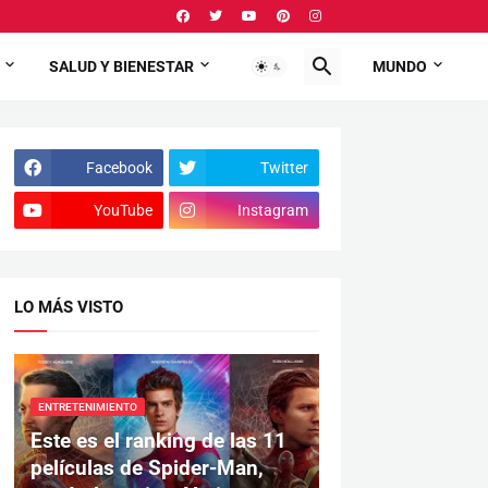
SALUD Y BIENESTAR
ECONOMÍA
MUNDO
Facebook
Twitter
YouTube
Instagram
LO MÁS VISTO
ENTRETENIMIENTO
Este es el ranking de las 11
películas de Spider-Man,