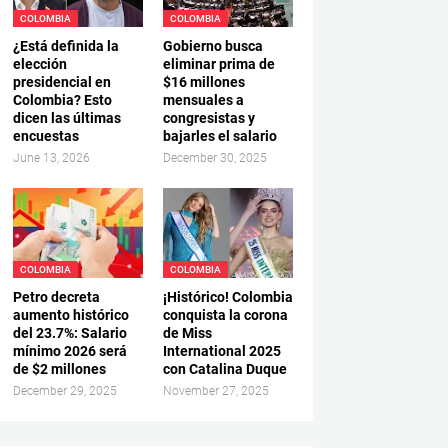
COLOMBIA
COLOMBIA
¿Está definida la
Gobierno busca
elección
eliminar prima de
presidencial en
$16 millones
Colombia? Esto
mensuales a
dicen las últimas
congresistas y
encuestas
bajarles el salario
June 13, 2026
December 30, 2025
COLOMBIA
COLOMBIA
Petro decreta
¡Histórico! Colombia
aumento histórico
conquista la corona
del 23.7%: Salario
de Miss
mínimo 2026 será
International 2025
de $2 millones
con Catalina Duque
December 29, 2025
November 27, 2025