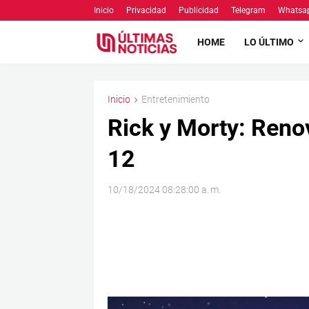
Inicio
Privacidad
Publicidad
Telegram
Whatsa
HOME
LO ÚLTIMO
Inicio
Entretenimiento
Rick y Morty: Reno
12
10/18/2024 08:28:00 a. m.