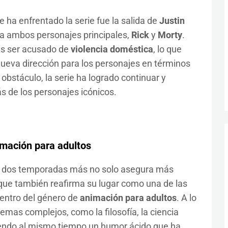
 ha enfrentado la serie fue la salida de
Justin
z a ambos personajes principales,
Rick
y
Morty
.
ras ser acusado de
violencia doméstica
, lo que
nueva dirección para los personajes en términos
obstáculo, la serie ha logrado continuar y
s de los personajes icónicos.
imación para adultos
 dos temporadas más no solo asegura más
 que también reafirma su lugar como una de las
dentro del género de
animación para adultos
. A lo
temas complejos, como la filosofía, la ciencia
niendo al mismo tiempo un humor ácido que ha