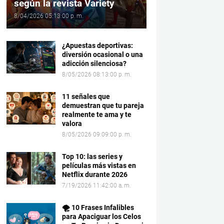
según la revista Variety
8/04/2026 05:13:00 p. m.
¿Apuestas deportivas:
diversión ocasional o una
adicción silenciosa?
8/05/2026 08:13:00 p. m.
11 señales que
demuestran que tu pareja
realmente te ama y te
valora
8/05/2026 09:09:00 p. m.
Top 10: las series y
películas más vistas en
Netflix durante 2026
7/19/2026 11:42:00 a. m.
🌪️ 10 Frases Infalibles
para Apaciguar los Celos