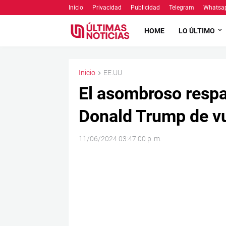
Inicio
Privacidad
Publicidad
Telegram
Whatsa
HOME
LO ÚLTIMO
Inicio
EE.UU
El asombroso respa
Donald Trump de vu
11/06/2024 03:47:00 p. m.