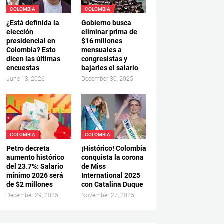
COLOMBIA
COLOMBIA
¿Está definida la
Gobierno busca
elección
eliminar prima de
presidencial en
$16 millones
Colombia? Esto
mensuales a
dicen las últimas
congresistas y
encuestas
bajarles el salario
June 13, 2026
December 30, 2025
COLOMBIA
COLOMBIA
Petro decreta
¡Histórico! Colombia
aumento histórico
conquista la corona
del 23.7%: Salario
de Miss
mínimo 2026 será
International 2025
de $2 millones
con Catalina Duque
December 29, 2025
November 27, 2025