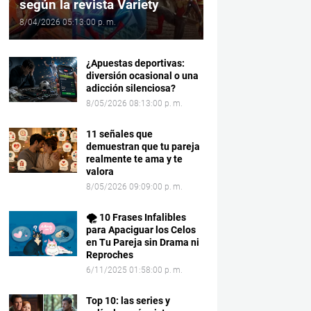
según la revista Variety
8/04/2026 05:13:00 p. m.
¿Apuestas deportivas:
diversión ocasional o una
adicción silenciosa?
8/05/2026 08:13:00 p. m.
11 señales que
demuestran que tu pareja
realmente te ama y te
valora
8/05/2026 09:09:00 p. m.
🌪️ 10 Frases Infalibles
para Apaciguar los Celos
en Tu Pareja sin Drama ni
Reproches
6/11/2025 01:58:00 p. m.
Top 10: las series y