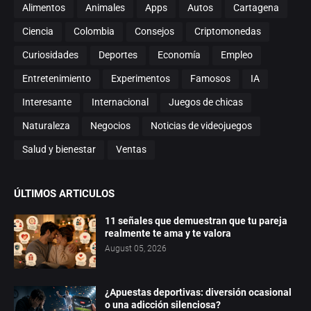
Alimentos
Animales
Apps
Autos
Cartagena
Ciencia
Colombia
Consejos
Criptomonedas
Curiosidades
Deportes
Economía
Empleo
Entretenimiento
Experimentos
Famosos
IA
Interesante
Internacional
Juegos de chicas
Naturaleza
Negocios
Noticias de videojuegos
Salud y bienestar
Ventas
ÚLTIMOS ARTICULOS
11 señales que demuestran que tu pareja
realmente te ama y te valora
August 05, 2026
¿Apuestas deportivas: diversión ocasional
o una adicción silenciosa?