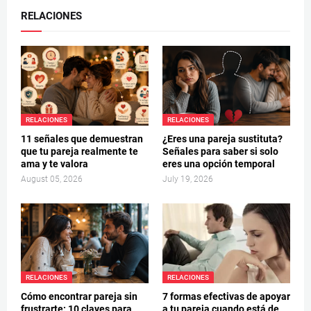
RELACIONES
RELACIONES
RELACIONES
11 señales que demuestran
¿Eres una pareja sustituta?
que tu pareja realmente te
Señales para saber si solo
ama y te valora
eres una opción temporal
August 05, 2026
July 19, 2026
RELACIONES
RELACIONES
Cómo encontrar pareja sin
7 formas efectivas de apoyar
frustrarte: 10 claves para
a tu pareja cuando está de