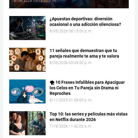
8/04/2026 05:13:00 p. m.
¿Apuestas deportivas: diversión
ocasional o una adicción silenciosa?
8/05/2026 08:13:00 p. m.
11 señales que demuestran que tu
pareja realmente te ama y te valora
8/05/2026 09:09:00 p. m.
🌪️ 10 Frases Infalibles para Apaciguar
los Celos en Tu Pareja sin Drama ni
Reproches
6/11/2025 01:58:00 p. m.
Top 10: las series y películas más vistas
en Netflix durante 2026
7/19/2026 11:42:00 a. m.