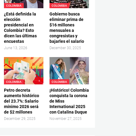
COLOMBIA
COLOMBIA
¿Está definida la
Gobierno busca
elección
eliminar prima de
presidencial en
$16 millones
Colombia? Esto
mensuales a
dicen las últimas
congresistas y
encuestas
bajarles el salario
June 13, 2026
December 30, 2025
COLOMBIA
COLOMBIA
Petro decreta
¡Histórico! Colombia
aumento histórico
conquista la corona
del 23.7%: Salario
de Miss
mínimo 2026 será
International 2025
de $2 millones
con Catalina Duque
December 29, 2025
November 27, 2025