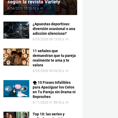
según la revista Variety
8/04/2026 05:13:00 p. m.
¿Apuestas deportivas:
diversión ocasional o una
adicción silenciosa?
8/05/2026 08:13:00 p. m.
11 señales que
demuestran que tu pareja
realmente te ama y te
valora
8/05/2026 09:09:00 p. m.
🌪️ 10 Frases Infalibles
para Apaciguar los Celos
en Tu Pareja sin Drama ni
Reproches
6/11/2025 01:58:00 p. m.
Top 10: las series y