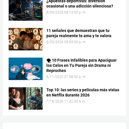
¿Apuestas deportivas: diversión
ocasional o una adicción silenciosa?
8/05/2026 08:13:00 p. m.
11 señales que demuestran que tu
pareja realmente te ama y te valora
8/05/2026 09:09:00 p. m.
🌪️ 10 Frases Infalibles para Apaciguar
los Celos en Tu Pareja sin Drama ni
Reproches
6/11/2025 01:58:00 p. m.
Top 10: las series y películas más vistas
en Netflix durante 2026
7/19/2026 11:42:00 a. m.