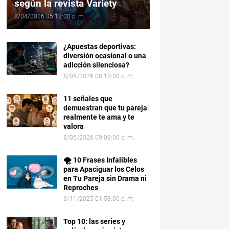
según la revista Variety
8/04/2026 05:13:00 p. m.
¿Apuestas deportivas:
diversión ocasional o una
adicción silenciosa?
8/05/2026 08:13:00 p. m.
11 señales que
demuestran que tu pareja
realmente te ama y te
valora
8/05/2026 09:09:00 p. m.
🌪️ 10 Frases Infalibles
para Apaciguar los Celos
en Tu Pareja sin Drama ni
Reproches
6/11/2025 01:58:00 p. m.
Top 10: las series y