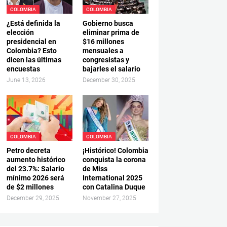
COLOMBIA
COLOMBIA
¿Está definida la
Gobierno busca
elección
eliminar prima de
presidencial en
$16 millones
Colombia? Esto
mensuales a
dicen las últimas
congresistas y
encuestas
bajarles el salario
June 13, 2026
December 30, 2025
COLOMBIA
COLOMBIA
Petro decreta
¡Histórico! Colombia
aumento histórico
conquista la corona
del 23.7%: Salario
de Miss
mínimo 2026 será
International 2025
de $2 millones
con Catalina Duque
December 29, 2025
November 27, 2025