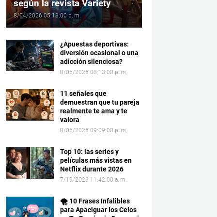
según la revista Variety
8/04/2026 05:13:00 p. m.
¿Apuestas deportivas:
diversión ocasional o una
adicción silenciosa?
8/05/2026 08:13:00 p. m.
11 señales que
demuestran que tu pareja
realmente te ama y te
valora
8/05/2026 09:09:00 p. m.
Top 10: las series y
películas más vistas en
Netflix durante 2026
7/19/2026 11:42:00 a. m.
🌪️ 10 Frases Infalibles
para Apaciguar los Celos