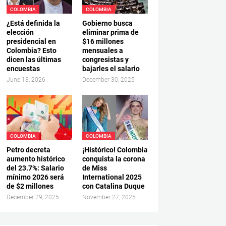
COLOMBIA
COLOMBIA
¿Está definida la
Gobierno busca
elección
eliminar prima de
presidencial en
$16 millones
Colombia? Esto
mensuales a
dicen las últimas
congresistas y
encuestas
bajarles el salario
June 13, 2026
December 30, 2025
COLOMBIA
COLOMBIA
Petro decreta
¡Histórico! Colombia
aumento histórico
conquista la corona
del 23.7%: Salario
de Miss
mínimo 2026 será
International 2025
de $2 millones
con Catalina Duque
December 29, 2025
November 27, 2025