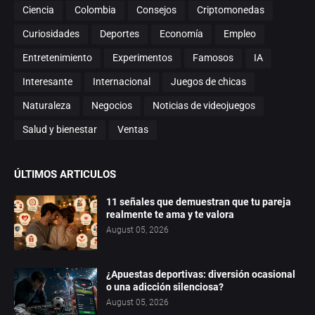
Ciencia
Colombia
Consejos
Criptomonedas
Curiosidades
Deportes
Economía
Empleo
Entretenimiento
Experimentos
Famosos
IA
Interesante
Internacional
Juegos de chicas
Naturaleza
Negocios
Noticias de videojuegos
Salud y bienestar
Ventas
ÚLTIMOS ARTICULOS
11 señales que demuestran que tu pareja
realmente te ama y te valora
August 05, 2026
¿Apuestas deportivas: diversión ocasional
o una adicción silenciosa?
August 05, 2026