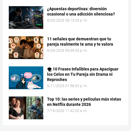
¿Apuestas deportivas: diversión
ocasional o una adicción silenciosa?
8/05/2026 08:13:00 p. m.
11 señales que demuestran que tu
pareja realmente te ama y te valora
8/05/2026 09:09:00 p. m.
🌪️ 10 Frases Infalibles para Apaciguar
los Celos en Tu Pareja sin Drama ni
Reproches
6/11/2025 01:58:00 p. m.
Top 10: las series y películas más vistas
en Netflix durante 2026
7/19/2026 11:42:00 a. m.