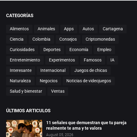
CATEGORÍAS
Alimentos
Animales
Apps
Autos
Cartagena
Ciencia
Colombia
Consejos
Criptomonedas
Curiosidades
Deportes
Economía
Empleo
Entretenimiento
Experimentos
Famosos
IA
Interesante
Internacional
Juegos de chicas
Naturaleza
Negocios
Noticias de videojuegos
Salud y bienestar
Ventas
ÚLTIMOS ARTICULOS
11 señales que demuestran que tu pareja
realmente te ama y te valora
August 05, 2026