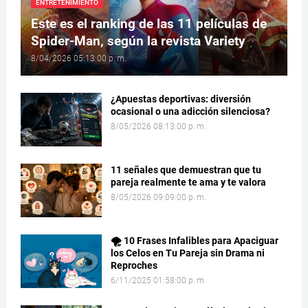
ENTRETENIMIENTO
Este es el ranking de las 11 películas de
Spider-Man, según la revista Variety
8/04/2026 05:13:00 p. m.
¿Apuestas deportivas: diversión
ocasional o una adicción silenciosa?
8/05/2026 08:13:00 p. m.
11 señales que demuestran que tu
pareja realmente te ama y te valora
8/05/2026 09:09:00 p. m.
🌪️ 10 Frases Infalibles para Apaciguar
los Celos en Tu Pareja sin Drama ni
Reproches
6/11/2025 01:58:00 p. m.