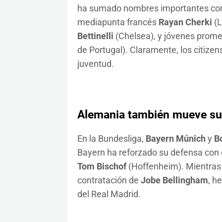
ha sumado nombres importantes co
mediapunta francés
Rayan Cherki
(L
Bettinelli
(Chelsea), y jóvenes pro
de Portugal). Claramente, los citize
juventud.
Alemania también mueve su
En la Bundesliga,
Bayern Múnich
y
B
Bayern ha reforzado su defensa con e
Tom Bischof
(Hoffenheim). Mientras 
contratación de
Jobe Bellingham
, h
del Real Madrid.