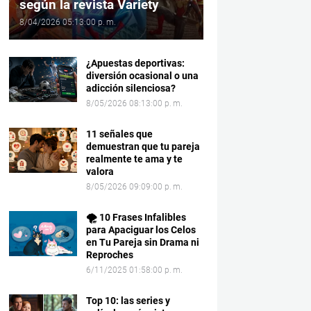
según la revista Variety
8/04/2026 05:13:00 p. m.
¿Apuestas deportivas:
diversión ocasional o una
adicción silenciosa?
8/05/2026 08:13:00 p. m.
11 señales que
demuestran que tu pareja
realmente te ama y te
valora
8/05/2026 09:09:00 p. m.
🌪️ 10 Frases Infalibles
para Apaciguar los Celos
en Tu Pareja sin Drama ni
Reproches
6/11/2025 01:58:00 p. m.
Top 10: las series y