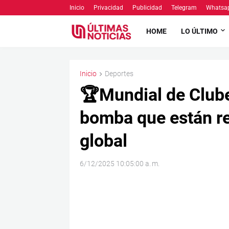
Inicio
Privacidad
Publicidad
Telegram
Whatsa
HOME
LO ÚLTIMO
Inicio
Deportes
🏆Mundial de Clube
bomba que están r
global
6/12/2025 10:05:00 a. m.