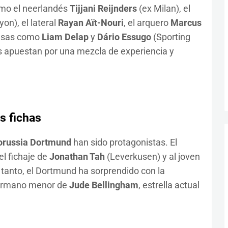
mo el neerlandés
Tijjani Reijnders
(ex Milan), el
yon), el lateral
Rayan Aït-Nouri
, el arquero
Marcus
mesas como
Liam Delap
y
Dário Essugo
(Sporting
ns apuestan por una mezcla de experiencia y
s fichas
orussia Dortmund
han sido protagonistas. El
l fichaje de
Jonathan Tah
(Leverkusen) y al joven
tanto, el Dortmund ha sorprendido con la
ermano menor de
Jude Bellingham
, estrella actual