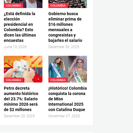
COLOMBIA
COLOMBIA
¿Está definida la
Gobierno busca
elección
eliminar prima de
presidencial en
$16 millones
Colombia? Esto
mensuales a
dicen las últimas
congresistas y
encuestas
bajarles el salario
June 13, 2026
December 30, 2025
COLOMBIA
COLOMBIA
Petro decreta
¡Histórico! Colombia
aumento histórico
conquista la corona
del 23.7%: Salario
de Miss
mínimo 2026 será
International 2025
de $2 millones
con Catalina Duque
December 29, 2025
November 27, 2025