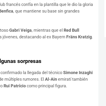
 francés confía en la plantilla que le dio la gloria
Benfica
, que mantiene su base sin grandes
ntoso
Gabri Veiga
, mientras que el
Red Bull
es jóvenes, destacando al ex Bayern
Fräns Kratzig
.
algunas sorpresas
 confirmado la llegada del técnico
Simone Inzaghi
de múltiples rumores. El
Al-Ain
emiratí también
ro
Rui Patrício
como principal figura.