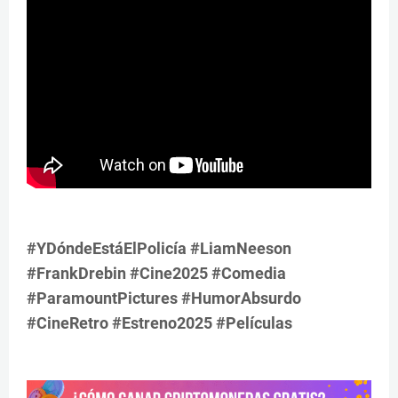
#YDóndeEstáElPolicía #LiamNeeson
#FrankDrebin #Cine2025 #Comedia
#ParamountPictures #HumorAbsurdo
#CineRetro #Estreno2025 #Películas