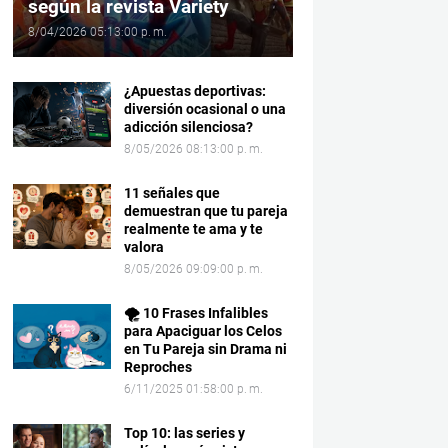
según la revista Variety
8/04/2026 05:13:00 p. m.
¿Apuestas deportivas:
diversión ocasional o una
adicción silenciosa?
8/05/2026 08:13:00 p. m.
11 señales que
demuestran que tu pareja
realmente te ama y te
valora
8/05/2026 09:09:00 p. m.
🌪️ 10 Frases Infalibles
para Apaciguar los Celos
en Tu Pareja sin Drama ni
Reproches
6/11/2025 01:58:00 p. m.
Top 10: las series y