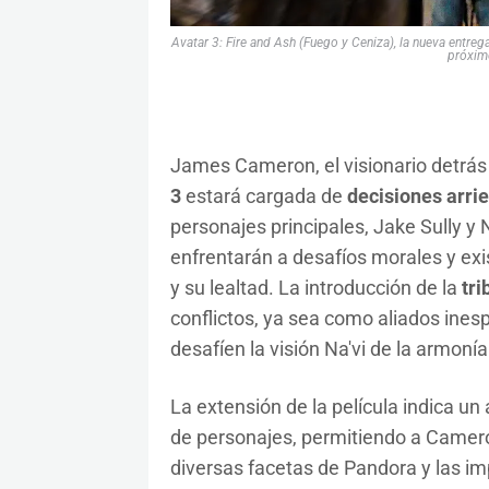
Avatar 3: Fire and Ash (Fuego y Ceniza), la nueva entreg
próxim
James Cameron, el visionario detrás
3
estará cargada de
decisiones arri
personajes principales, Jake Sully y N
enfrentarán a desafíos morales y ex
y su lealtad. La introducción de la
tri
conflictos, ya sea como aliados ine
desafíen la visión Na'vi de la armonía
La extensión de la película indica u
de personajes, permitiendo a Cameron
diversas facetas de Pandora y las imp