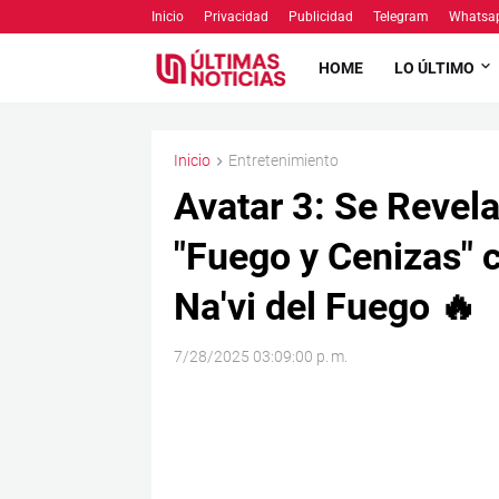
Inicio
Privacidad
Publicidad
Telegram
Whatsa
HOME
LO ÚLTIMO
Inicio
Entretenimiento
Avatar 3: Se Revela
"Fuego y Cenizas" c
Na'vi del Fuego 🔥
7/28/2025 03:09:00 p. m.