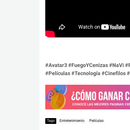
#Avatar3 #FuegoYCenizas #NaVi #
#Películas #Tecnología #Cinefilos 
Tags
Entretenimiento
Películas