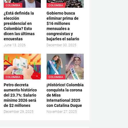
COLOMBIA
COLOMBIA
¿Está definida la
Gobierno busca
elección
eliminar prima de
presidencial en
$16 millones
Colombia? Esto
mensuales a
dicen las últimas
congresistas y
encuestas
bajarles el salario
June 13, 2026
December 30, 2025
COLOMBIA
COLOMBIA
Petro decreta
¡Histórico! Colombia
aumento histórico
conquista la corona
del 23.7%: Salario
de Miss
mínimo 2026 será
International 2025
de $2 millones
con Catalina Duque
December 29, 2025
November 27, 2025