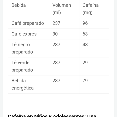
Bebida
Volumen
Cafeína
(ml)
(mg)
Café preparado
237
96
Café exprés
30
63
Té negro
237
48
preparado
Té verde
237
29
preparado
Bebida
237
79
energética
Cafeína en Niños y Adolescentes: Una