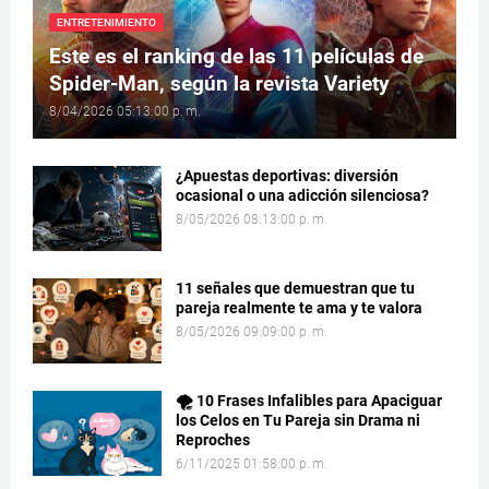
ENTRETENIMIENTO
Este es el ranking de las 11 películas de
Spider-Man, según la revista Variety
8/04/2026 05:13:00 p. m.
¿Apuestas deportivas: diversión
ocasional o una adicción silenciosa?
8/05/2026 08:13:00 p. m.
11 señales que demuestran que tu
pareja realmente te ama y te valora
8/05/2026 09:09:00 p. m.
🌪️ 10 Frases Infalibles para Apaciguar
los Celos en Tu Pareja sin Drama ni
Reproches
6/11/2025 01:58:00 p. m.