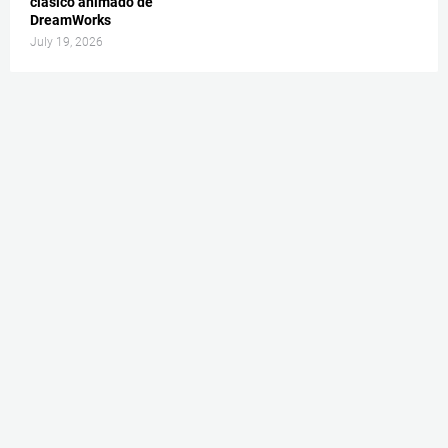
clásico animado de
DreamWorks
July 19, 2026