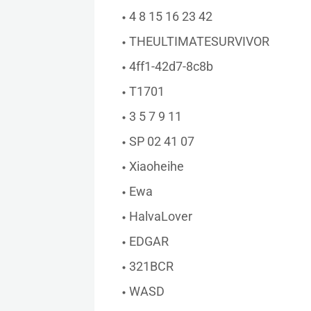
4 8 15 16 23 42
THEULTIMATESURVIVOR
4ff1-42d7-8c8b
T1701
3 5 7 9 11
SP 02 41 07
Xiaoheihe
Ewa
HalvaLover
EDGAR
321BCR
WASD