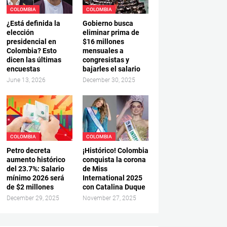
COLOMBIA
COLOMBIA
¿Está definida la
Gobierno busca
elección
eliminar prima de
presidencial en
$16 millones
Colombia? Esto
mensuales a
dicen las últimas
congresistas y
encuestas
bajarles el salario
June 13, 2026
December 30, 2025
COLOMBIA
COLOMBIA
Petro decreta
¡Histórico! Colombia
aumento histórico
conquista la corona
del 23.7%: Salario
de Miss
mínimo 2026 será
International 2025
de $2 millones
con Catalina Duque
December 29, 2025
November 27, 2025