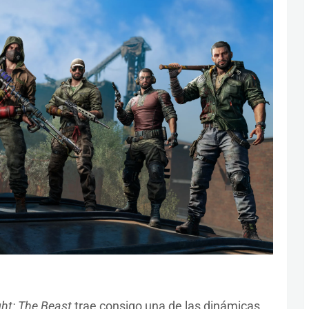
ght: The Beast
trae consigo una de las dinámicas