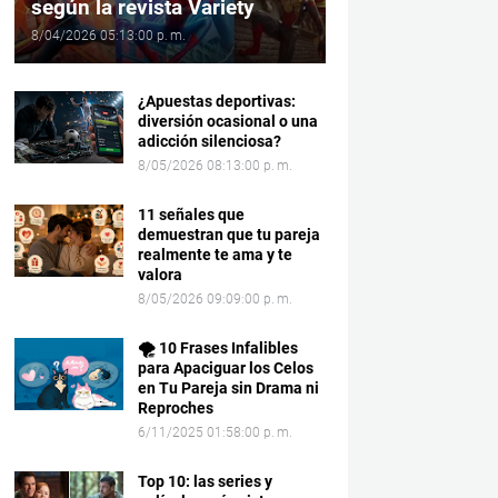
según la revista Variety
8/04/2026 05:13:00 p. m.
¿Apuestas deportivas:
diversión ocasional o una
adicción silenciosa?
8/05/2026 08:13:00 p. m.
11 señales que
demuestran que tu pareja
realmente te ama y te
valora
8/05/2026 09:09:00 p. m.
🌪️ 10 Frases Infalibles
para Apaciguar los Celos
en Tu Pareja sin Drama ni
Reproches
6/11/2025 01:58:00 p. m.
Top 10: las series y