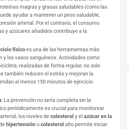
 proteínas magras y grasas saludables (como las
) puede ayudar a mantener un peso saludable,
presión arterial. Por el contrario, el consumo
as y azúcares añadidos contribuye a la
cicio físico
es una de las herramientas más
zón y los vasos sanguíneos. Actividades como
icicleta, realizadas de forma regular, no solo
ue también reducen el estrés y mejoran la
ndan al menos 150 minutos de ejercicio
a
: La prevención no sería completa sin la
dico periódicamente es crucial para monitorear
rterial, los niveles de
colesterol
y el
azúcar en la
 de
hipertensión
o
colesterol
alto permite iniciar