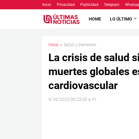
Inicio
Privacidad
Publicidad
Telegram
Whatsa
HOME
LO ÚLTIMO
Inicio
Salud y bienestar
La crisis de salud 
muertes globales e
cardiovascular
9/26/2025 06:23:00 a. m.