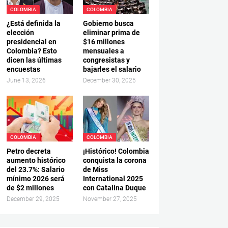
COLOMBIA
COLOMBIA
¿Está definida la
Gobierno busca
elección
eliminar prima de
presidencial en
$16 millones
Colombia? Esto
mensuales a
dicen las últimas
congresistas y
encuestas
bajarles el salario
June 13, 2026
December 30, 2025
COLOMBIA
COLOMBIA
Petro decreta
¡Histórico! Colombia
aumento histórico
conquista la corona
del 23.7%: Salario
de Miss
mínimo 2026 será
International 2025
de $2 millones
con Catalina Duque
December 29, 2025
November 27, 2025