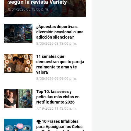
según la revista Variety
8/04/2026 05:13:00 p. m.
¿Apuestas deportivas:
diversión ocasional o una
adicción silenciosa?
8/05/2026 08:13:00 p. m.
11 señales que
demuestran que tu pareja
realmente te ama y te
valora
8/05/2026 09:09:00 p. m.
Top 10: las series y
películas más vistas en
Netflix durante 2026
7/19/2026 11:42:00 a. m.
🌪️ 10 Frases Infalibles
para Apaciguar los Celos