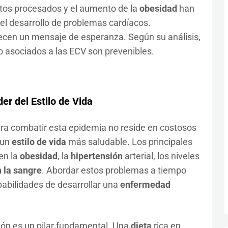
ntos procesados y el aumento de la
obesidad
han
 el desarrollo de problemas cardíacos.
ecen un mensaje de esperanza. Según su análisis,
go asociados a las ECV son prevenibles.
der del
Estilo de Vida
ara combatir esta epidemia no reside en costosos
 un
estilo de vida
más saludable. Los principales
en la
obesidad
, la
hipertensión
arterial, los niveles
 la sangre
. Abordar estos problemas a tiempo
abilidades de desarrollar una
enfermedad
ión es un pilar fundamental. Una
dieta
rica en