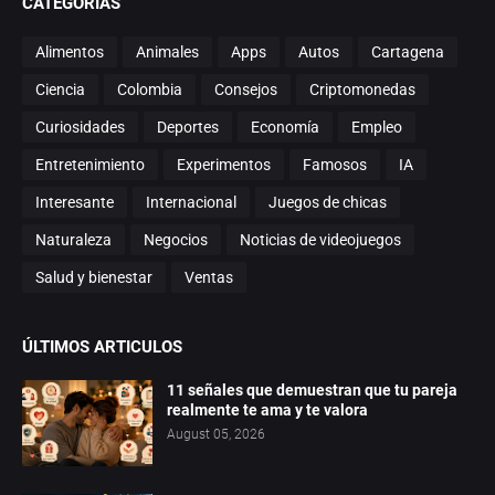
CATEGORÍAS
Alimentos
Animales
Apps
Autos
Cartagena
Ciencia
Colombia
Consejos
Criptomonedas
Curiosidades
Deportes
Economía
Empleo
Entretenimiento
Experimentos
Famosos
IA
Interesante
Internacional
Juegos de chicas
Naturaleza
Negocios
Noticias de videojuegos
Salud y bienestar
Ventas
ÚLTIMOS ARTICULOS
11 señales que demuestran que tu pareja
realmente te ama y te valora
August 05, 2026