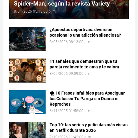
Spider-Man, según la revista Variety
8/04/2026 05:13:00 p. m.
¿Apuestas deportivas: diversión
ocasional o una adicción silenciosa?
8/05/2026 08:13:00 p. m.
11 señales que demuestran que tu
pareja realmente te ama y te valora
8/05/2026 09:09:00 p. m.
🌪️ 10 Frases Infalibles para Apaciguar
los Celos en Tu Pareja sin Drama ni
Reproches
6/11/2025 01:58:00 p. m.
Top 10: las series y películas más vistas
en Netflix durante 2026
7/19/2026 11:42:00 a. m.