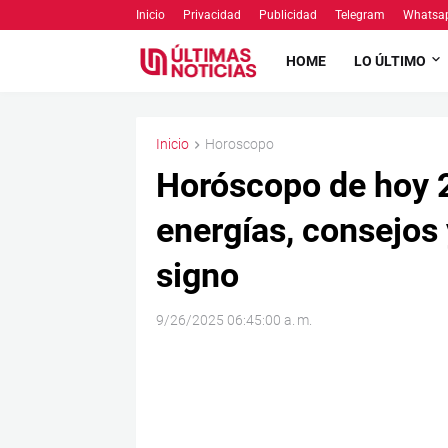
Inicio
Privacidad
Publicidad
Telegram
Whatsa
HOME
LO ÚLTIMO
Inicio
Horoscopo
Horóscopo de hoy 
energías, consejos
signo
9/26/2025 06:45:00 a. m.