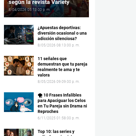
según la revista Variety
8/04/2026 05:13:00 p. m.
¿Apuestas deportivas:
diversión ocasional o una
adicción silenciosa?
8/05/2026 08:13:00 p. m.
11 señales que
demuestran que tu pareja
realmente te ama y te
valora
8/05/2026 09:09:00 p. m.
🌪️ 10 Frases Infalibles
para Apaciguar los Celos
en Tu Pareja sin Drama ni
Reproches
6/11/2025 01:58:00 p. m.
Top 10: las series y